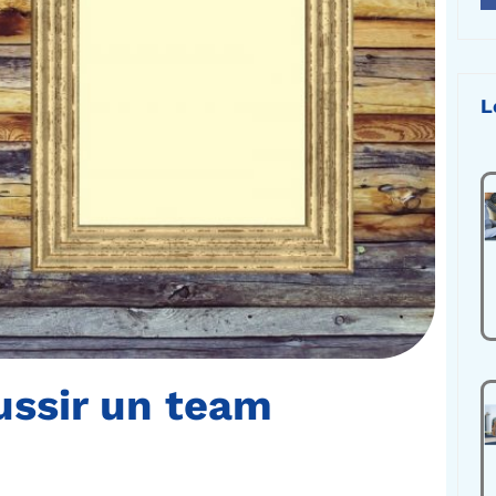
L
ussir un team