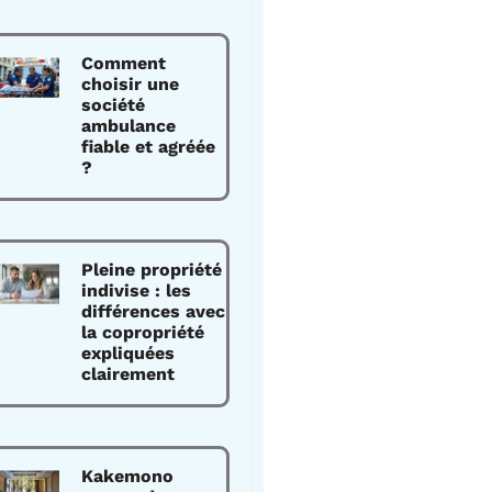
Comment
choisir une
société
ambulance
fiable et agréée
?
Pleine propriété
indivise : les
différences avec
la copropriété
expliquées
clairement
Kakemono