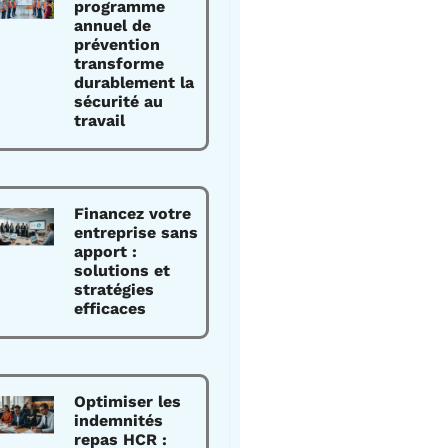
programme
annuel de
prévention
transforme
durablement la
sécurité au
travail
Financez votre
entreprise sans
apport :
solutions et
stratégies
efficaces
Optimiser les
indemnités
repas HCR :