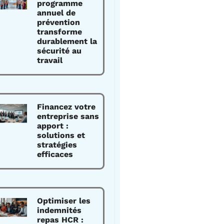
programme
annuel de
prévention
transforme
durablement la
sécurité au
travail
Financez votre
entreprise sans
apport :
solutions et
stratégies
efficaces
Optimiser les
indemnités
repas HCR :