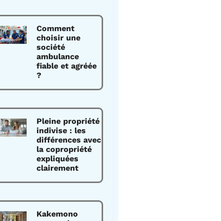
Comment
choisir une
société
ambulance
fiable et agréée
?
Pleine propriété
indivise : les
différences avec
la copropriété
expliquées
clairement
Kakemono