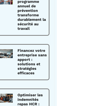
programme
annuel de
prévention
transforme
durablement la
sécurité au
travail
Financez votre
entreprise sans
apport :
solutions et
stratégies
efficaces
Optimiser les
indemnités
repas HCR :