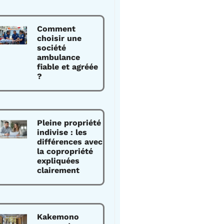
Comment
choisir une
société
ambulance
fiable et agréée
?
Pleine propriété
indivise : les
différences avec
la copropriété
expliquées
clairement
Kakemono