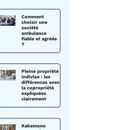
Comment
choisir une
société
ambulance
fiable et agréée
?
Pleine propriété
indivise : les
différences avec
la copropriété
expliquées
clairement
Kakemono