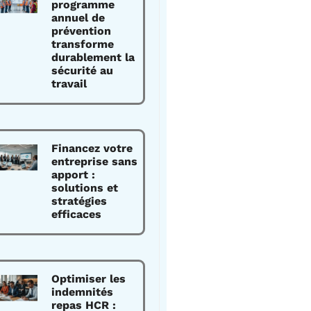
programme
annuel de
prévention
transforme
durablement la
sécurité au
travail
Financez votre
entreprise sans
apport :
solutions et
stratégies
efficaces
Optimiser les
indemnités
repas HCR :