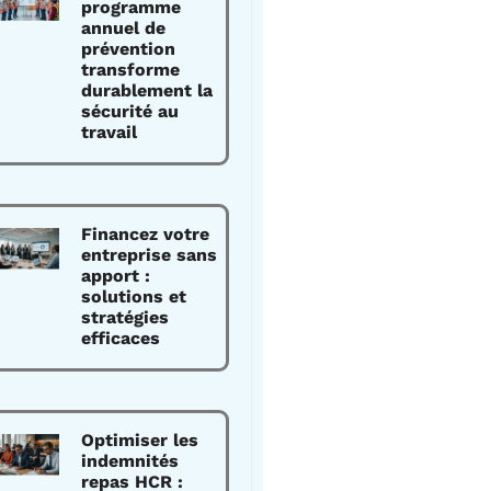
programme
annuel de
prévention
transforme
durablement la
sécurité au
travail
Financez votre
entreprise sans
apport :
solutions et
stratégies
efficaces
Optimiser les
indemnités
repas HCR :