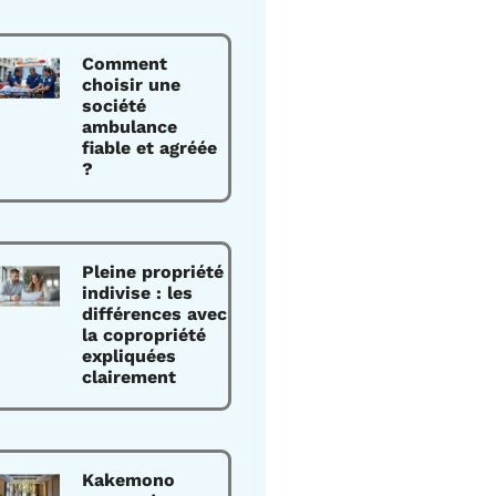
Comment
choisir une
société
ambulance
fiable et agréée
?
Pleine propriété
indivise : les
différences avec
la copropriété
expliquées
clairement
Kakemono