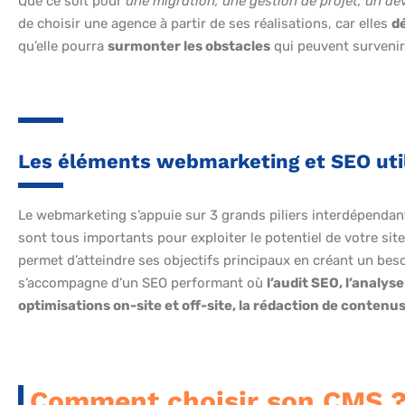
Que ce soit pour
une migration, une gestion de projet, un 
de choisir une agence à partir de ses réalisations, car elles
d
qu’elle pourra
surmonter les obstacles
qui peuvent survenir 
Les éléments webmarketing et SEO uti
Le webmarketing s’appuie sur 3 grands piliers interdépendan
sont tous importants pour exploiter le potentiel de votre s
permet d’atteindre ses objectifs principaux en créant un beso
s’accompagne d’un SEO performant où
l’audit SEO, l’analys
optimisations on-site et off-site, la rédaction de contenus 
Comment choisir son CMS 