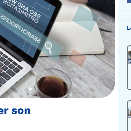
L
er son
e