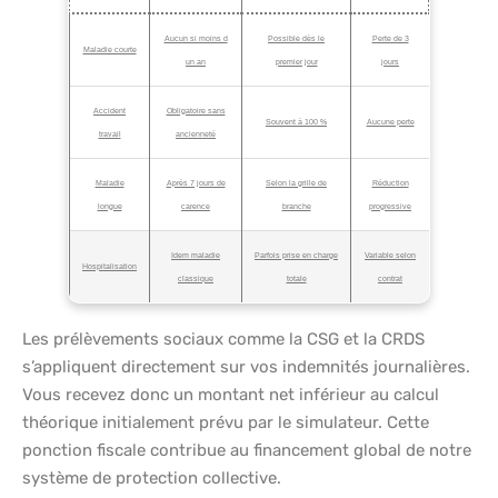
Aucun si moins d
Possible dès le
Perte de 3
Maladie courte
un an
premier jour
jours
Accident
Obligatoire sans
Souvent à 100 %
Aucune perte
travail
ancienneté
Maladie
Après 7 jours de
Selon la grille de
Réduction
longue
carence
branche
progressive
Idem maladie
Parfois prise en charge
Variable selon
Hospitalisation
classique
totale
contrat
Les prélèvements sociaux comme la CSG et la CRDS
s’appliquent directement sur vos indemnités journalières.
Vous recevez donc un montant net inférieur au calcul
théorique initialement prévu par le simulateur. Cette
ponction fiscale contribue au financement global de notre
système de protection collective.