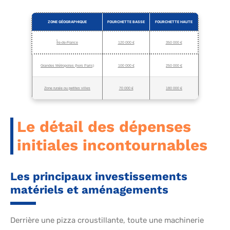
ZONE GÉOGRAPHIQUE
FOURCHETTE BASSE
FOURCHETTE HAUTE
Île-de-France
120 000 €
350 000 €
Grandes Métropoles (hors Paris)
100 000 €
250 000 €
Zone rurale ou petites villes
70 000 €
180 000 €
Le détail des dépenses
initiales incontournables
Les principaux investissements
matériels et aménagements
Derrière une pizza croustillante, toute une machinerie