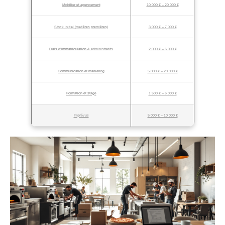
Mobilier et agencement
10 000 € – 20 000 €
Stock initial (matières premières)
3 000 € – 7 000 €
Frais d’immatriculation & administratifs
2 000 € – 6 000 €
Communication et marketing
5 000 € – 20 000 €
Formation et stage
1 500 € – 6 000 €
Imprévus
5 000 € – 10 000 €