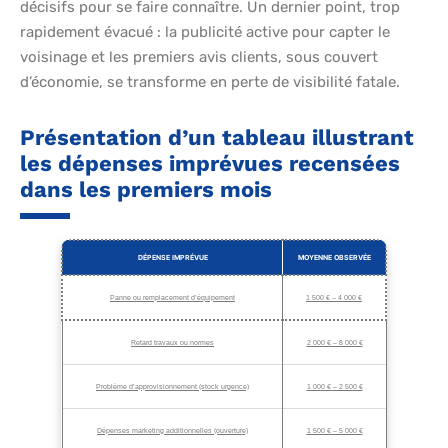
décisifs pour se faire connaître. Un dernier point, trop
rapidement évacué : la publicité active pour capter le
voisinage et les premiers avis clients, sous couvert
d’économie, se transforme en perte de visibilité fatale.
Présentation d’un tableau illustrant
les dépenses imprévues recensées
dans les premiers mois
DÉPENSE IMPRÉVUE
MOYENNE OBSERVÉE
Panne ou remplacement d’équipement
1 500 € – 4 000 €
Retard travaux ou normes
2 000 € – 8 000 €
Problème d’approvisionnement (stock urgence)
1 000 € – 2 500 €
Dépenses marketing additionnelles (ouverture)
1 500 € – 5 000 €