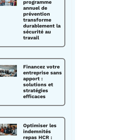
programme
annuel de
prévention
transforme
durablement la
sécurité au
travail
Financez votre
entreprise sans
apport :
solutions et
stratégies
efficaces
Optimiser les
indemnités
repas HCR :