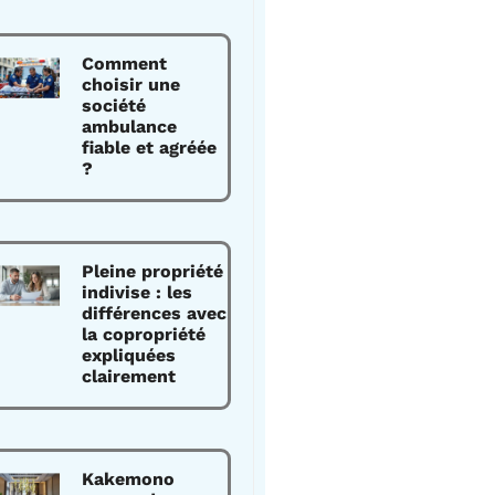
Comment
choisir une
société
ambulance
fiable et agréée
?
Pleine propriété
indivise : les
différences avec
la copropriété
expliquées
clairement
Kakemono