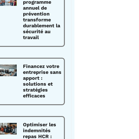
programme
annuel de
prévention
transforme
durablement la
sécurité au
travail
Financez votre
entreprise sans
apport :
solutions et
stratégies
efficaces
Optimiser les
indemnités
repas HCR :