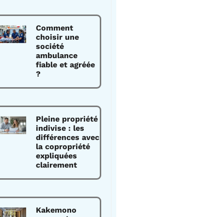
Comment
choisir une
société
ambulance
fiable et agréée
?
Pleine propriété
indivise : les
différences avec
la copropriété
expliquées
clairement
Kakemono