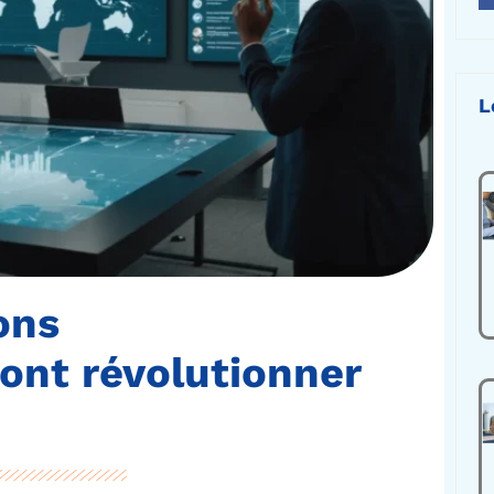
L
ons
vont révolutionner