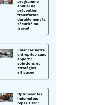
programme
annuel de
prévention
transforme
durablement la
sécurité au
travail
Financez votre
entreprise sans
apport :
solutions et
stratégies
efficaces
Optimiser les
indemnités
repas HCR :