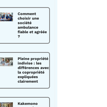
Comment
choisir une
société
ambulance
fiable et agréée
?
Pleine propriété
indivise : les
différences avec
la copropriété
expliquées
clairement
Kakemono