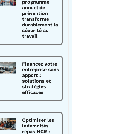
programme
annuel de
prévention
transforme
durablement la
sécurité au
travail
Financez votre
entreprise sans
apport :
solutions et
stratégies
efficaces
Optimiser les
indemnités
repas HCR :