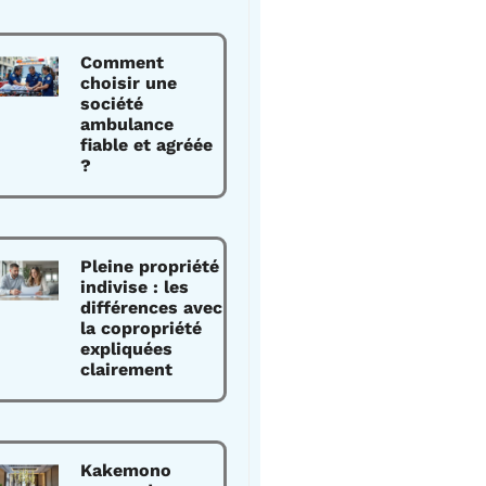
Comment
choisir une
société
ambulance
fiable et agréée
?
Pleine propriété
indivise : les
différences avec
la copropriété
expliquées
clairement
Kakemono