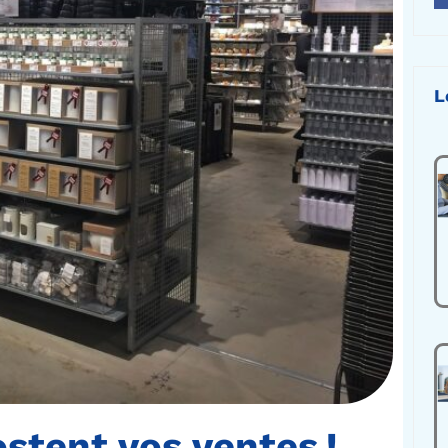
L
stent vos ventes !