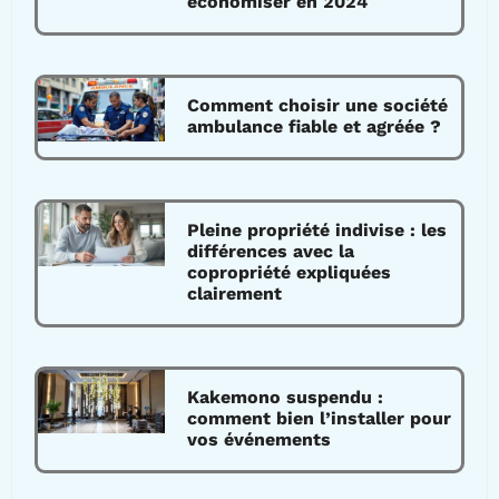
économiser en 2024
Comment choisir une société
ambulance fiable et agréée ?
Pleine propriété indivise : les
différences avec la
copropriété expliquées
clairement
Kakemono suspendu :
comment bien l’installer pour
vos événements