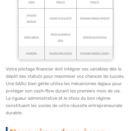
Critère
Option IS
Option IR
Imposition
Société (15 % ou 25 %)
Actionnaire (Barème progressif)
bénéfices
Report sur bénéfices
Gestion déficits
Déduction du foyer fiscal
futurs
Dividendes
Possible après impôt IS
Impossible (bénéfice = revenu)
Votre pilotage financier doit intégrer ces variables dès le
dépôt des statuts pour maximiser vos chances de succès.
Une SASU bien gérée utilise les mécanismes légaux pour
protéger son cash-flow durant les premiers mois de vie.
La rigueur administrative et le choix du bon régime
constituent les socles de votre réussite entrepreneuriale
durable.