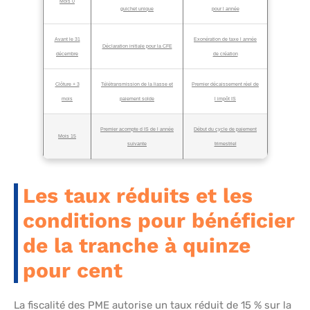
Mois 0
guichet unique
pour l année
Avant le 31
Exonération de taxe l année
Déclaration initiale pour la CFE
décembre
de création
Clôture + 3
Télétransmission de la liasse et
Premier décaissement réel de
mois
paiement solde
l impôt IS
Premier acompte d IS de l année
Début du cycle de paiement
Mois 15
suivante
trimestriel
Les taux réduits et les
conditions pour bénéficier
de la tranche à quinze
pour cent
La fiscalité des PME autorise un taux réduit de 15 % sur la