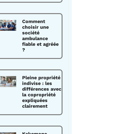
Comment
choisir une
société
ambulance
fiable et agréée
?
Pleine propriété
indivise : les
différences avec
la copropriété
expliquées
clairement
Kakemono