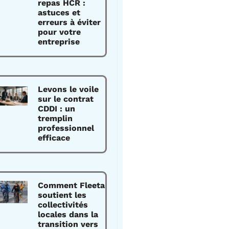
repas HCR :
astuces et
erreurs à éviter
pour votre
entreprise
Levons le voile
sur le contrat
CDDI : un
tremplin
professionnel
efficace
Comment Fleeta
soutient les
collectivités
locales dans la
transition vers