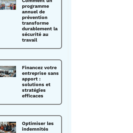
Comment un
programme
annuel de
prévention
transforme
durablement la
sécurité au
travail
Financez votre
entreprise sans
apport :
solutions et
stratégies
efficaces
Optimiser les
indemnités