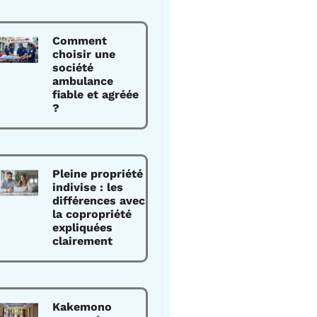
Comment
choisir une
société
ambulance
fiable et agréée
?
Pleine propriété
indivise : les
différences avec
la copropriété
expliquées
clairement
Kakemono