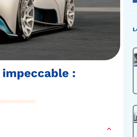
L
 impeccable :