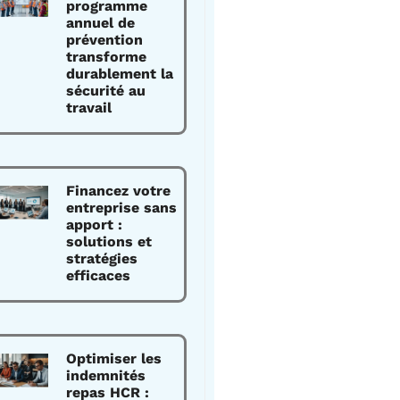
programme
annuel de
prévention
transforme
durablement la
sécurité au
travail
Financez votre
entreprise sans
apport :
solutions et
stratégies
efficaces
Optimiser les
indemnités
repas HCR :