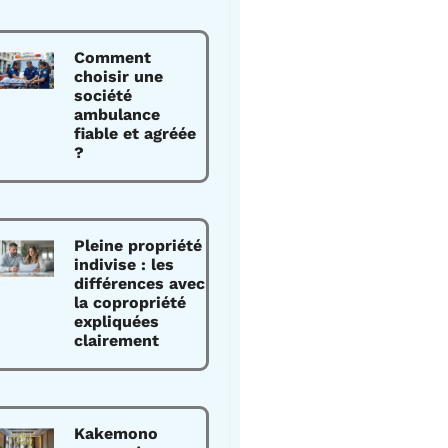
Comment
choisir une
société
ambulance
fiable et agréée
?
Pleine propriété
indivise : les
différences avec
la copropriété
expliquées
clairement
Kakemono