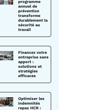
programme
annuel de
prévention
transforme
durablement la
sécurité au
travail
Financez votre
entreprise sans
apport :
solutions et
stratégies
efficaces
Optimiser les
indemnités
repas HCR :