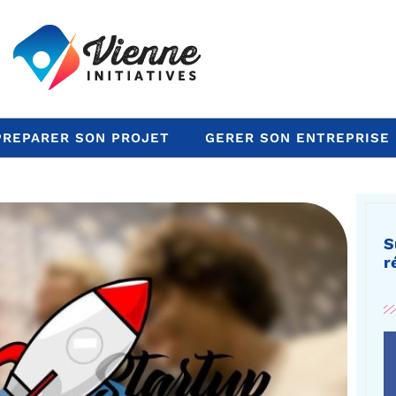
PREPARER SON PROJET
GERER SON ENTREPRISE
S
r