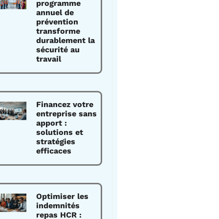
programme
annuel de
prévention
transforme
durablement la
sécurité au
travail
Financez votre
entreprise sans
apport :
solutions et
stratégies
efficaces
Optimiser les
indemnités
repas HCR :