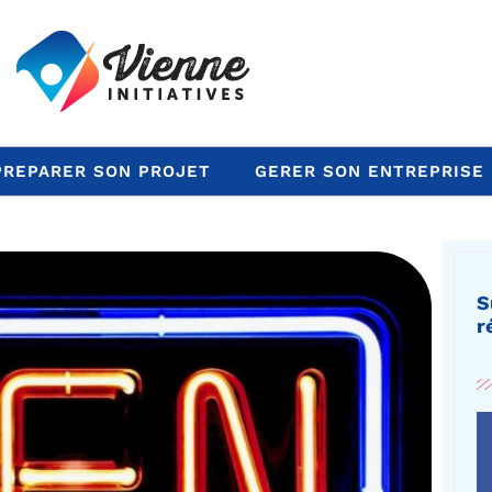
PREPARER SON PROJET
GERER SON ENTREPRISE
S
r