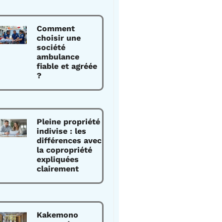
Comment
choisir une
société
ambulance
fiable et agréée
?
Pleine propriété
indivise : les
différences avec
la copropriété
expliquées
clairement
Kakemono