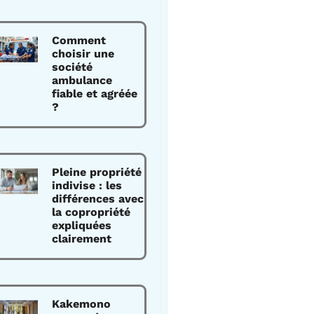
Comment
choisir une
société
ambulance
fiable et agréée
?
Pleine propriété
indivise : les
différences avec
la copropriété
expliquées
clairement
Kakemono