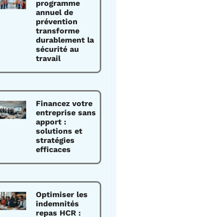
programme
annuel de
prévention
transforme
durablement la
sécurité au
travail
Financez votre
entreprise sans
apport :
solutions et
stratégies
efficaces
Optimiser les
indemnités
repas HCR :