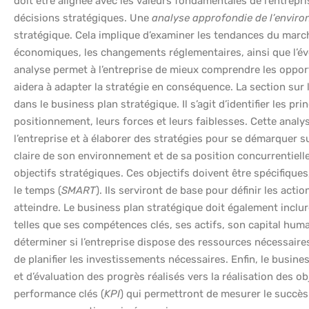
doit être alignée avec les valeurs fondamentales de l’entrepri
décisions stratégiques. Une
analyse approfondie de l’envir
stratégique. Cela implique d’examiner les tendances du marché
économiques, les changements réglementaires, ainsi que l’
analyse permet à l’entreprise de mieux comprendre les oppor
aidera à adapter la stratégie en conséquence. La section sur 
dans le business plan stratégique. Il s’agit d’identifier les pr
positionnement, leurs forces et leurs faiblesses. Cette analys
l’entreprise et à élaborer des stratégies pour se démarquer su
claire de son environnement et de sa position concurrentielle,
objectifs stratégiques. Ces objectifs doivent être spécifiques
le temps (
SMART
). Ils serviront de base pour définir les acti
atteindre. Le business plan stratégique doit également inclur
telles que ses compétences clés, ses actifs, son capital huma
déterminer si l’entreprise dispose des ressources nécessaire
de planifier les investissements nécessaires. Enfin, le busine
et d’évaluation des progrès réalisés vers la réalisation des ob
performance clés (
KPI
) qui permettront de mesurer le succès