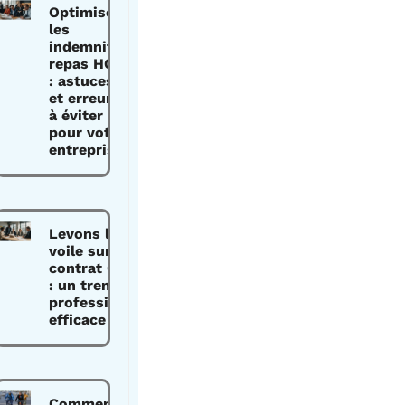
Optimiser
les
indemnités
repas HCR
: astuces
et erreurs
à éviter
pour votre
entreprise
Levons le
voile sur le
contrat CDDI
: un tremplin
professionnel
efficace
Comment