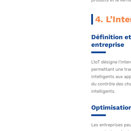
produits et la vérif
4. L’Int
Définition e
entreprise
L’IoT désigne l’int
permettant une tra
intelligents aux app
du contrôle des ch
intelligents.
Optimisation
Les entreprises peu