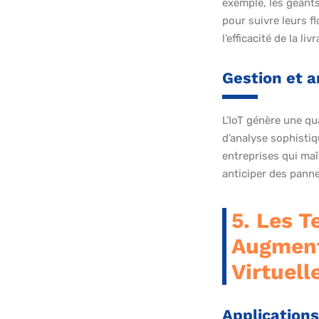
exemple, les géants
pour suivre leurs f
l’efficacité de la liv
Gestion et 
L’IoT génère une qu
d’analyse sophistiq
entreprises qui maî
anticiper des panne
5. Les T
Augment
Virtuell
Applications