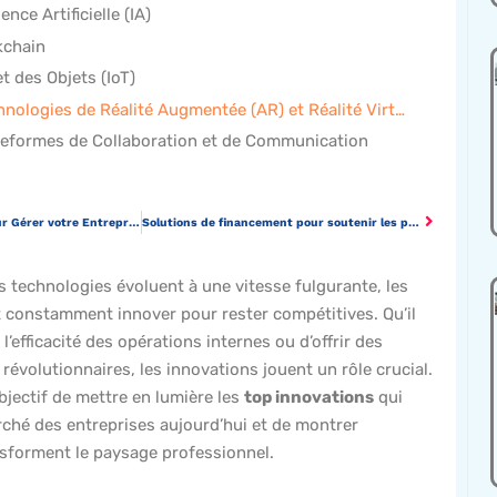
gence Artificielle (IA)
kchain
et des Objets (IoT)
5. Les Technologies de Réalité Augmentée (AR) et Réalité Virtuelle (VR)
ateformes de Collaboration et de Communication
Stratégies Efficaces pour Gérer votre Entreprise au Quotidien
Solutions de financement pour soutenir les petites entreprises
 technologies évoluent à une vitesse fulgurante, les
t constamment innover pour rester compétitives. Qu’il
 l’efficacité des opérations internes ou d’offrir des
 révolutionnaires, les innovations jouent un rôle crucial.
objectif de mettre en lumière les
top innovations
qui
rché des entreprises aujourd’hui et de montrer
sforment le paysage professionnel.