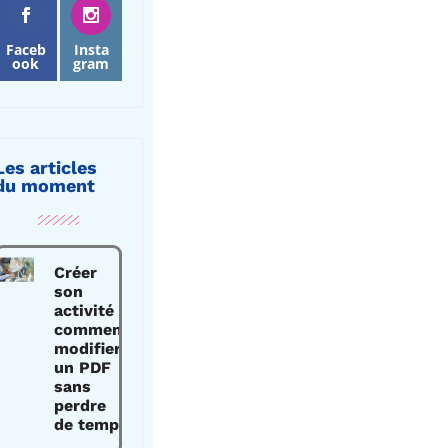
Faceb
Insta
ook
gram
Les articles
du moment
Créer
son
activité :
comment
modifier
un PDF
sans
perdre
de temps