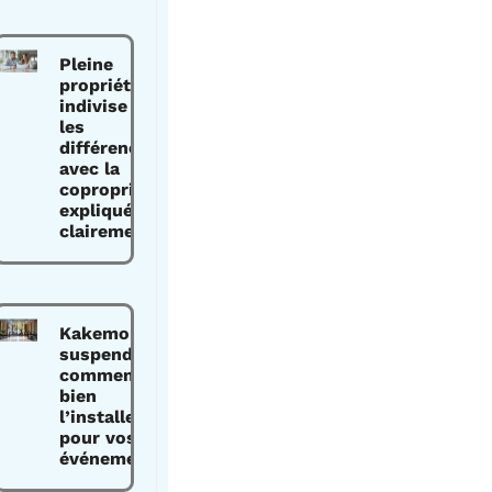
Pleine
propriété
indivise :
les
différences
avec la
copropriété
expliquées
clairement
Kakemono
suspendu :
comment
bien
l’installer
pour vos
événements