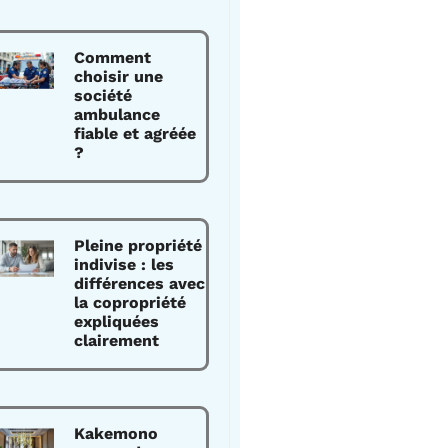
Comment
choisir une
société
ambulance
fiable et agréée
?
Pleine propriété
indivise : les
différences avec
la copropriété
expliquées
clairement
Kakemono