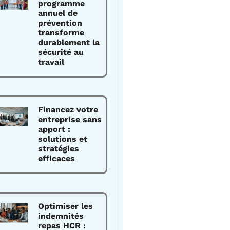
programme
annuel de
prévention
transforme
durablement la
sécurité au
travail
Financez votre
entreprise sans
apport :
solutions et
stratégies
efficaces
Optimiser les
indemnités
repas HCR :