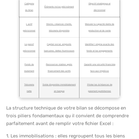
Catégorie
Objectif stratégique et
Éléments inclus précisément
du bilan
décisionnel
L actif
Stocks, créances clients,
Mesurer la capacité réelle de
prévisionnel
trésorerie disponible
production et de vente
Le passif
Capital social, emprunts
Identifier l origine exacte des
prévisionnel
bancaires, dettes fournisseurs
fonds et les engagements
Fonds de
Ressources stables après
Garantir une sécurité financière
roulement
financement des actifs
face aux imprévus
Trésorerie
Solde disponible immédiatement
Piloter les échéances de
nette
en banque
paiement quotidiennes
La structure technique de votre bilan se décompose en
trois piliers fondamentaux qu il convient de comprendre
parfaitement avant de remplir votre fichier Excel :
1. Les immobilisations : elles regroupent tous les biens