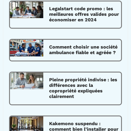
Legalstart code promo : les
meilleures offres valides pour
économiser en 2024
Comment choisir une société
ambulance fiable et agréée ?
Pleine propriété indivise : les
différences avec la
copropriété expliquées
clairement
Kakemono suspendu :
comment bien l’installer pour