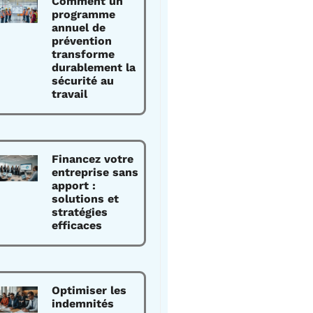
Comment un
programme
annuel de
prévention
transforme
durablement la
sécurité au
travail
Financez votre
entreprise sans
apport :
solutions et
stratégies
efficaces
Optimiser les
indemnités