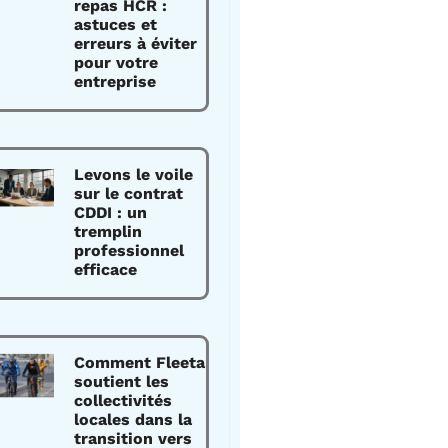
repas HCR :
astuces et
erreurs à éviter
pour votre
entreprise
Levons le voile
sur le contrat
CDDI : un
tremplin
professionnel
efficace
Comment Fleeta
soutient les
collectivités
locales dans la
transition vers