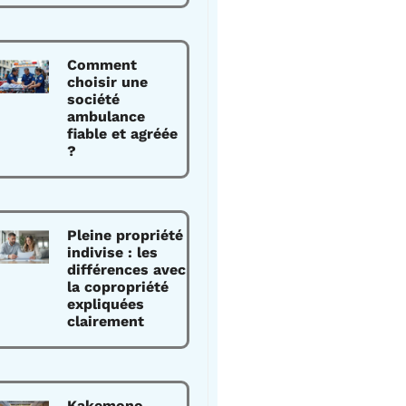
Comment
choisir une
société
ambulance
fiable et agréée
?
Pleine propriété
indivise : les
différences avec
la copropriété
expliquées
clairement
Kakemono