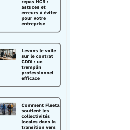
repas HCR :
astuces et
erreurs à éviter
pour votre
entreprise
Levons le voile
sur le contrat
CDDI : un
tremplin
professionnel
efficace
Comment Fleeta
soutient les
collectivités
locales dans la
transition vers