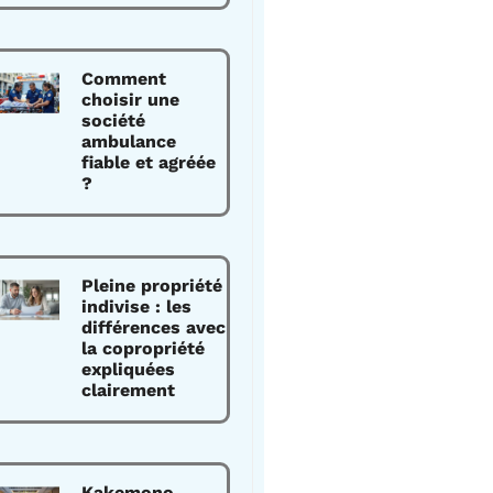
Comment
choisir une
société
ambulance
fiable et agréée
?
Pleine propriété
indivise : les
différences avec
la copropriété
expliquées
clairement
Kakemono