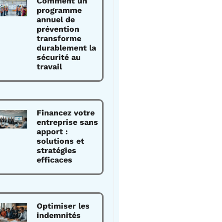
Comment un
programme
annuel de
prévention
transforme
durablement la
sécurité au
travail
Financez votre
entreprise sans
apport :
solutions et
stratégies
efficaces
Optimiser les
indemnités