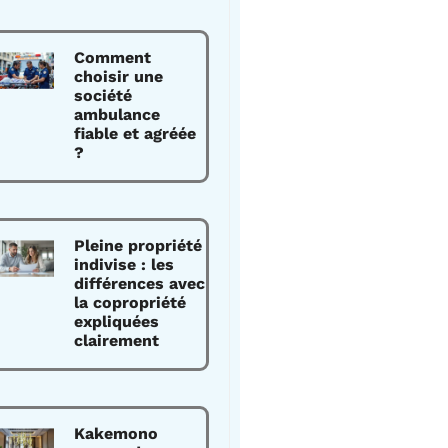
Comment
choisir une
société
ambulance
fiable et agréée
?
Pleine propriété
indivise : les
différences avec
la copropriété
expliquées
clairement
Kakemono