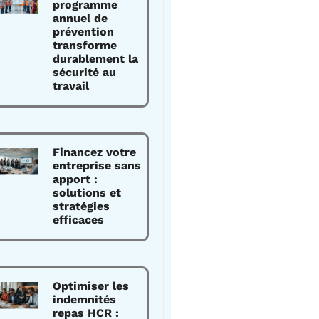
programme
annuel de
prévention
transforme
durablement la
sécurité au
travail
Financez votre
entreprise sans
apport :
solutions et
stratégies
efficaces
Optimiser les
indemnités
repas HCR :