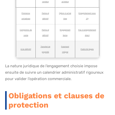
vendeur
acheteur
Promesse
Ferme et
Option d achat
Enregistrement sous
unilatérale
définitif
libre
10j
Compromis de
Ferme et
Engagement
Pas d enregistrement
vente
définitif
ferme
direct
Transfert de
Paiement
Acte définitif
Publicité légale
propriété
intégral
La nature juridique de l’engagement choisie impose
ensuite de suivre un calendrier administratif rigoureux
pour valider l’opération commerciale.
Obligations et clauses de
protection