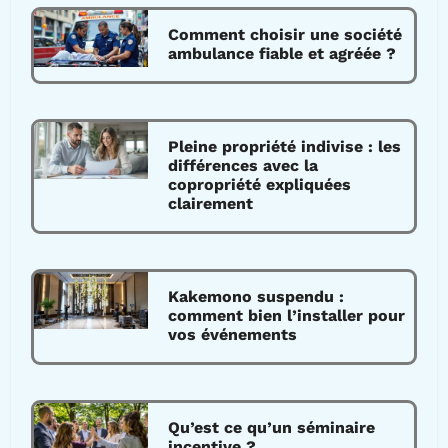
Comment choisir une société
ambulance fiable et agréée ?
Pleine propriété indivise : les
différences avec la
copropriété expliquées
clairement
Kakemono suspendu :
comment bien l’installer pour
vos événements
Qu’est ce qu’un séminaire
incentive ?