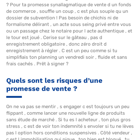
? Pour ta promesse synallagmatique de vente d un fonds
de commerce , souffle un coup , c est plus souple qu un
dossier de subvention ! Pas besoin de chichis ni de
formalisme délirant , un acte sous seing privé entre vous
ou un passage chez le notaire pour l acte authentique , et
le tour est joué . Cerise sur le gâteau , pas d
enregistrement obligatoire , donc zéro droit d
enregistrement à régler . C est un peu comme si tu
simplifiais ton planning un vendredi soir , fluide et sans
frais cachés . Prêt à signer ?
Quels sont les risques d’une
promesse de vente ?
On ne va pas se mentir , s engager c est toujours un peu
flippant , comme lancer une nouvelle ligne de produits
sans étude de marché . Si tu es l acheteur , ton plus gros
stress , c est de voir ton indemnité s envoler si tu ne lèves
pas l option hors conditions suspensives . Côté vendeur ,
c est l immobilisation qui pique , ton bien est bloqué , tu