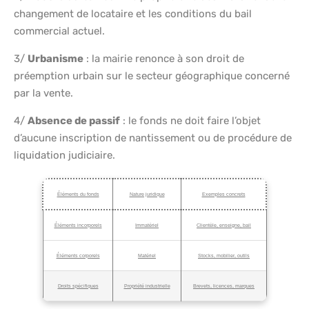
changement de locataire et les conditions du bail
commercial actuel.
3/
Urbanisme
: la mairie renonce à son droit de
préemption urbain sur le secteur géographique concerné
par la vente.
4/
Absence de passif
: le fonds ne doit faire l’objet
d’aucune inscription de nantissement ou de procédure de
liquidation judiciaire.
Éléments du fonds
Nature juridique
Exemples concrets
Éléments incorporels
Immatériel
Clientèle, enseigne, bail
Éléments corporels
Matériel
Stocks, mobilier, outils
Droits spécifiques
Propriété industrielle
Brevets, licences, marques