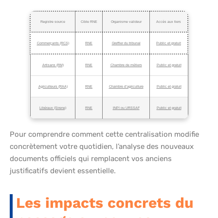
Registre source
Cible RNE
Organisme valideur
Accès aux tiers
Commerçants (RCS)
RNE
Greffier du tribunal
Public et gratuit
Artisans (RM)
RNE
Chambre de métiers
Public et gratuit
Agriculteurs (RAA)
RNE
Chambre d’agriculture
Public et gratuit
Libéraux (Sirene)
RNE
INPI ou URSSAF
Public et gratuit
Pour comprendre comment cette centralisation modifie
concrètement votre quotidien, l’analyse des nouveaux
documents officiels qui remplacent vos anciens
justificatifs devient essentielle.
Les impacts concrets du