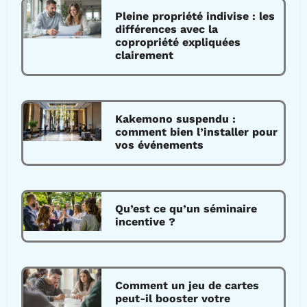
Pleine propriété indivise : les
différences avec la
copropriété expliquées
clairement
Kakemono suspendu :
comment bien l’installer pour
vos événements
Qu’est ce qu’un séminaire
incentive ?
Comment un jeu de cartes
peut-il booster votre