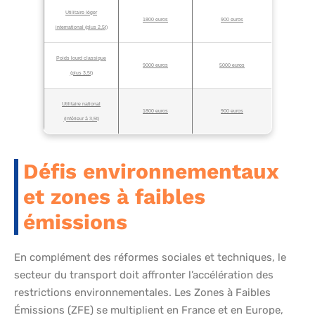
Utilitaire léger
1800 euros
900 euros
international (plus 2,5t)
Poids lourd classique
9000 euros
5000 euros
(plus 3,5t)
Utilitaire national
1800 euros
900 euros
(inférieur à 3,5t)
Défis environnementaux
et zones à faibles
émissions
En complément des réformes sociales et techniques, le
secteur du transport doit affronter l’accélération des
restrictions environnementales. Les Zones à Faibles
Émissions (ZFE) se multiplient en France et en Europe,