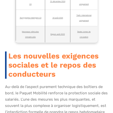
31 décembre 2024
1G
uniquement
Trafic international
Tachygraphe intelligent 1G
18 août 2025
uniquement
Nouveaux véhicules
Toutes zones de
Depuis août 2023
immatriculés
circulation
Les nouvelles exigences
sociales et le repos des
conducteurs
Au-delà de l’aspect purement technique des boîtiers de
bord, le Paquet Mobilité renforce la protection sociale des
salariés. L’une des mesures les plus marquantes, et
souvent la plus complexe à organiser logistiquement, est
l’interdiction formelle de prendre le repos hebdomadaire