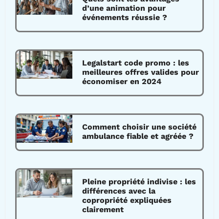
d’une animation pour
événements réussie ?
Legalstart code promo : les
meilleures offres valides pour
économiser en 2024
Comment choisir une société
ambulance fiable et agréée ?
Pleine propriété indivise : les
différences avec la
copropriété expliquées
clairement