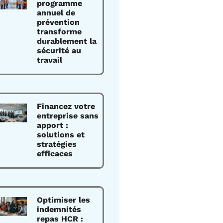
programme
annuel de
prévention
transforme
durablement la
sécurité au
travail
Financez votre
entreprise sans
apport :
solutions et
stratégies
efficaces
Optimiser les
indemnités
repas HCR :