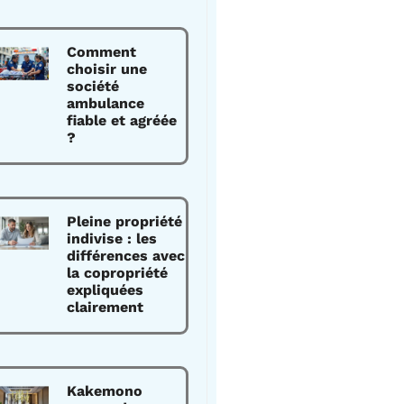
Comment
choisir une
société
ambulance
fiable et agréée
?
Pleine propriété
indivise : les
différences avec
la copropriété
expliquées
clairement
Kakemono