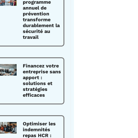
programme
annuel de
prévention
transforme
durablement la
sécurité au
travail
Financez votre
entreprise sans
apport :
solutions et
stratégies
efficaces
Optimiser les
indemnités
repas HCR :