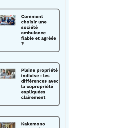
Comment
choisir une
société
ambulance
fiable et agréée
?
Pleine propriété
indivise : les
différences avec
la copropriété
expliquées
clairement
Kakemono