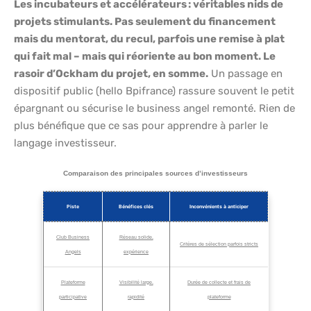
Les incubateurs et accélérateurs : véritables nids de
projets stimulants. Pas seulement du financement
mais du mentorat, du recul, parfois une remise à plat
qui fait mal – mais qui réoriente au bon moment. Le
rasoir d’Ockham du projet, en somme.
Un passage en
dispositif public (hello Bpifrance) rassure souvent le petit
épargnant ou sécurise le business angel remonté. Rien de
plus bénéfique que ce sas pour apprendre à parler le
langage investisseur.
Comparaison des principales sources d’investisseurs
Piste
Bénéfices clés
Inconvénients à anticiper
Club Business
Réseau solide,
Critères de sélection parfois stricts
Angels
expérience
Plateforme
Visibilité large,
Durée de collecte et frais de
participative
rapidité
plateforme