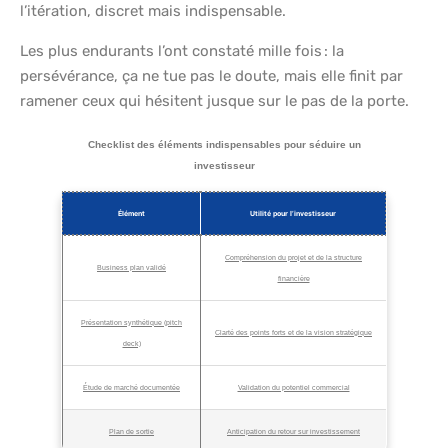
l’itération, discret mais indispensable.
Les plus endurants l’ont constaté mille fois : la
persévérance, ça ne tue pas le doute, mais elle finit par
ramener ceux qui hésitent jusque sur le pas de la porte.
Checklist des éléments indispensables pour séduire un
investisseur
Élément
Utilité pour l’investisseur
Compréhension du projet et de la structure
Business plan validé
financière
Présentation synthétique (pitch
Clarté des points forts et de la vision stratégique
deck)
Étude de marché documentée
Validation du potentiel commercial
Plan de sortie
Anticipation du retour sur investissement