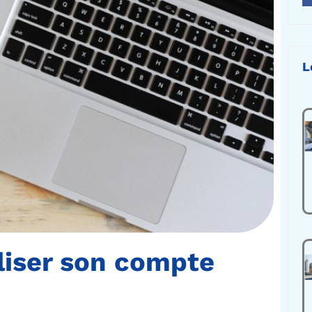
L
liser son compte