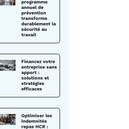
programme
annuel de
prévention
transforme
durablement la
sécurité au
travail
Financez votre
entreprise sans
apport :
solutions et
stratégies
efficaces
Optimiser les
indemnités
repas HCR :