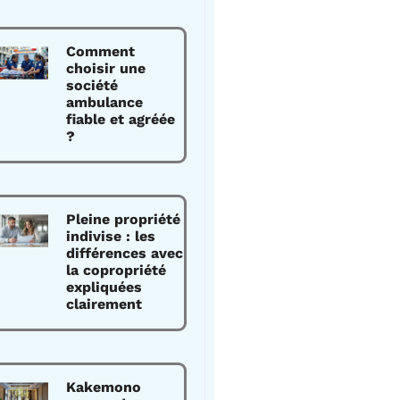
Comment
choisir une
société
ambulance
fiable et agréée
?
Pleine propriété
indivise : les
différences avec
la copropriété
expliquées
clairement
Kakemono