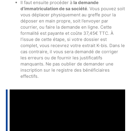
Il faut ensuite procéder à
la demande
d’immatriculation de sa société
. Vous pouvez soit
vous déplacer physiquement au greffe pour la
déposer en main propre, soit l’envoyer par
courrier, ou faire la demande en ligne. Cette
formalité est payante et coûte 37,45€ TTC. À
l’issue de cette étape, si votre dossier est
complet, vous recevrez votre extrait K-bis. Dans le
cas contraire, il vous sera demandé de corriger
les erreurs ou de fournir les justificatifs
manquants. Ne pas oublier de demander une
inscription sur le registre des bénéficiaires
effectifs.