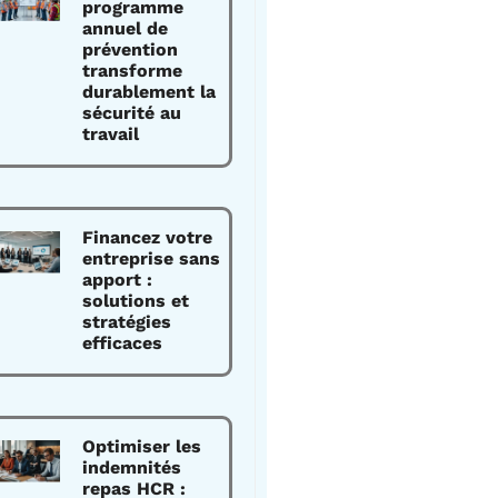
programme
annuel de
prévention
transforme
durablement la
sécurité au
travail
Financez votre
entreprise sans
apport :
solutions et
stratégies
efficaces
Optimiser les
indemnités
repas HCR :