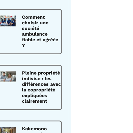
Comment
choisir une
société
ambulance
fiable et agréée
?
Pleine propriété
indivise : les
différences avec
la copropriété
expliquées
clairement
Kakemono