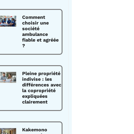
Comment
choisir une
société
ambulance
fiable et agréée
?
Pleine propriété
indivise : les
différences avec
la copropriété
expliquées
clairement
Kakemono