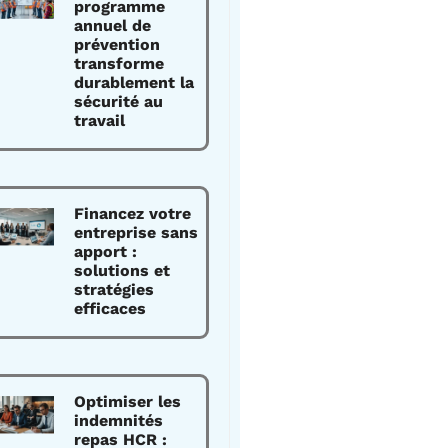
programme
annuel de
prévention
transforme
durablement la
sécurité au
travail
Financez votre
entreprise sans
apport :
solutions et
stratégies
efficaces
Optimiser les
indemnités
repas HCR :