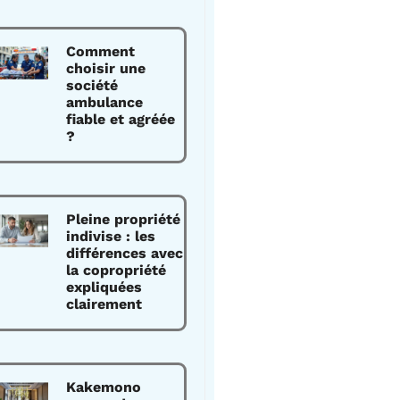
Comment
choisir une
société
ambulance
fiable et agréée
?
Pleine propriété
indivise : les
différences avec
la copropriété
expliquées
clairement
Kakemono