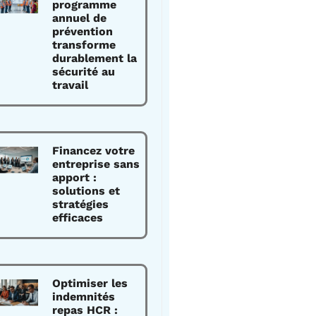
programme
annuel de
prévention
transforme
durablement la
sécurité au
travail
Financez votre
entreprise sans
apport :
solutions et
stratégies
efficaces
Optimiser les
indemnités
repas HCR :