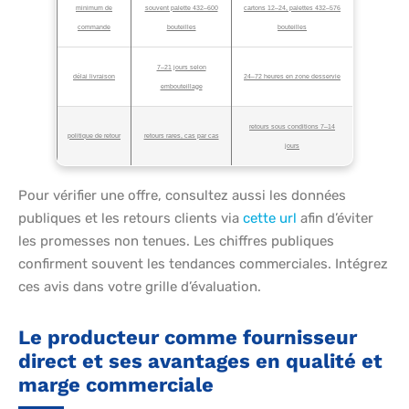
minimum de
souvent palette 432–600
cartons 12–24, palettes 432–576
commande
bouteilles
bouteilles
7–21 jours selon
délai livraison
24–72 heures en zone desservie
embouteillage
retours sous conditions 7–14
politique de retour
retours rares, cas par cas
jours
Pour vérifier une offre, consultez aussi les données
publiques et les retours clients via
cette url
afin d’éviter
les promesses non tenues. Les chiffres publiques
confirment souvent les tendances commerciales. Intégrez
ces avis dans votre grille d’évaluation.
Le producteur comme fournisseur
direct et ses avantages en qualité et
marge commerciale