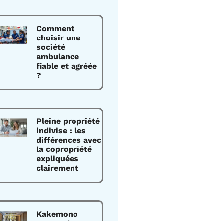
Comment
choisir une
société
ambulance
fiable et agréée
?
Pleine propriété
indivise : les
différences avec
la copropriété
expliquées
clairement
Kakemono