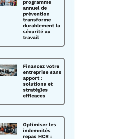
programme
annuel de
prévention
transforme
durablement la
sécurité au
travail
Financez votre
entreprise sans
apport :
solutions et
stratégies
efficaces
Optimiser les
indemnités
repas HCR :