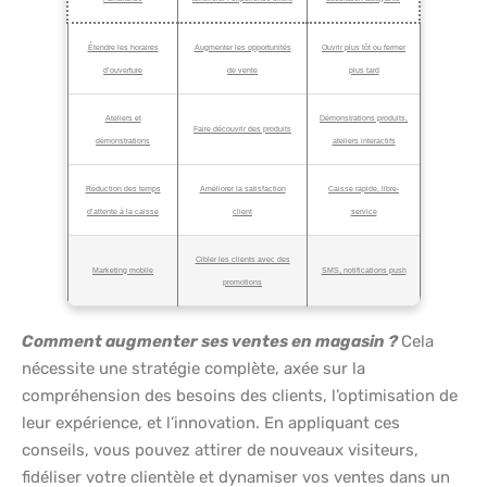
Étendre les horaires
Augmenter les opportunités
Ouvrir plus tôt ou fermer
d’ouverture
de vente
plus tard
Ateliers et
Démonstrations produits,
Faire découvrir des produits
démonstrations
ateliers interactifs
Réduction des temps
Améliorer la satisfaction
Caisse rapide, libre-
d’attente à la caisse
client
service
Cibler les clients avec des
Marketing mobile
SMS, notifications push
promotions
Comment augmenter ses ventes en magasin ?
Cela
nécessite une stratégie complète, axée sur la
compréhension des besoins des clients, l’optimisation de
leur expérience, et l’innovation. En appliquant ces
conseils, vous pouvez attirer de nouveaux visiteurs,
fidéliser votre clientèle et dynamiser vos ventes dans un