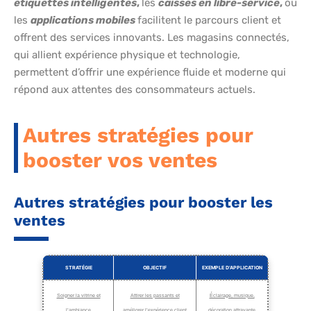
étiquettes intelligentes
,
les
caisses en libre-service
,
ou
les
applications mobiles
facilitent le parcours client et
offrent des services innovants. Les magasins connectés,
qui allient expérience physique et technologie,
permettent d’offrir une expérience fluide et moderne qui
répond aux attentes des consommateurs actuels.
Autres stratégies pour
booster vos ventes
Autres stratégies pour booster les
ventes
STRATÉGIE
OBJECTIF
EXEMPLE D’APPLICATION
Soigner la vitrine et
Attirer les passants et
Éclairage, musique,
l’ambiance
améliorer l’expérience client
décoration attrayante