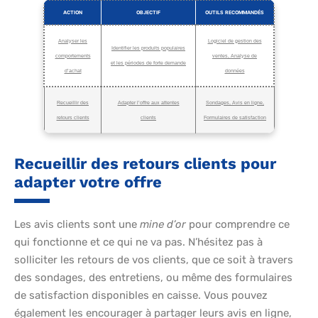
ACTION
OBJECTIF
OUTILS RECOMMANDÉS
Analyser les
Logiciel de gestion des
Identifier les produits populaires
comportements
ventes, Analyse de
et les périodes de forte demande
d’achat
données
Recueillir des
Adapter l’offre aux attentes
Sondages, Avis en ligne,
retours clients
clients
Formulaires de satisfaction
Recueillir des retours clients pour
adapter votre offre
Les avis clients sont une
mine d’or
pour comprendre ce
qui fonctionne et ce qui ne va pas. N’hésitez pas à
solliciter les retours de vos clients, que ce soit à travers
des sondages, des entretiens, ou même des formulaires
de satisfaction disponibles en caisse. Vous pouvez
également les encourager à partager leurs avis en ligne,