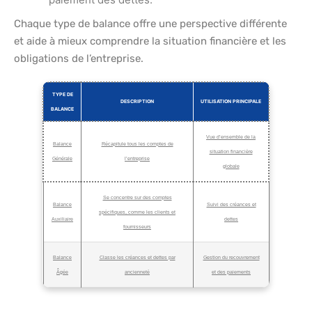
Chaque type de balance offre une perspective différente
et aide à mieux comprendre la situation financière et les
obligations de l’entreprise.
TYPE DE
DESCRIPTION
UTILISATION PRINCIPALE
BALANCE
Vue d’ensemble de la
Balance
Récapitule tous les comptes de
situation financière
Générale
l’entreprise
globale
Se concentre sur des comptes
Balance
Suivi des créances et
spécifiques, comme les clients et
Auxiliaire
dettes
fournisseurs
Balance
Classe les créances et dettes par
Gestion du recouvrement
Âgée
ancienneté
et des paiements