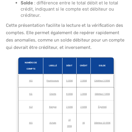
Solde
: différence entre le total débit et le total
crédit, indiquant si le compte est débiteur ou
créditeur.
Cette présentation facilite la lecture et la vérification des
comptes. Elle permet également de repérer rapidement
des anomalies, comme un solde débiteur pour un compte
qui devrait être créditeur, et inversement.
NUMÉRO DE
LIBELLÉ
DÉBIT
CRÉDIT
SOLDE
COMPTE
401
Fournisseurs
5 000€
2 000€
Créditeur 3 000€
411
Clients
8 000€
1 000€
Débiteur 7 000€
512
Banque
2 500€
2 500€
Équilibré
10
601
Achats
0€
Débiteur 10 000€
000€