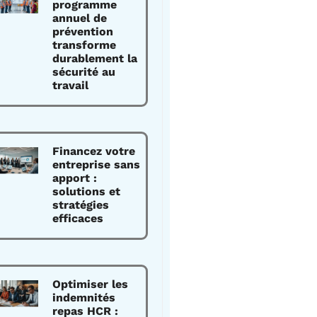
programme
annuel de
prévention
transforme
durablement la
sécurité au
travail
Financez votre
entreprise sans
apport :
solutions et
stratégies
efficaces
Optimiser les
indemnités
repas HCR :