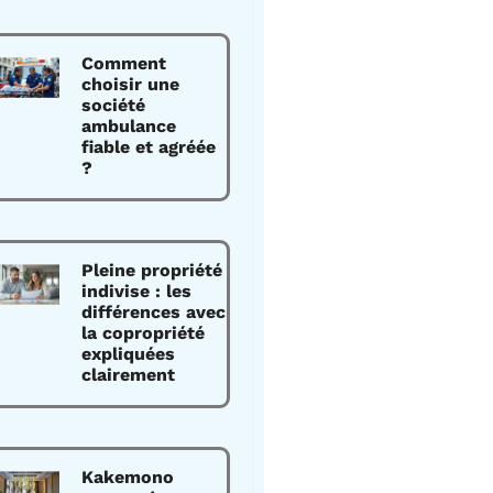
Comment
choisir une
société
ambulance
fiable et agréée
?
Pleine propriété
indivise : les
différences avec
la copropriété
expliquées
clairement
Kakemono