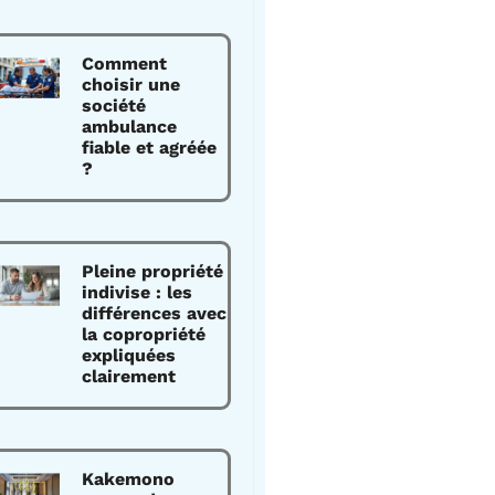
Comment
choisir une
société
ambulance
fiable et agréée
?
Pleine propriété
indivise : les
différences avec
la copropriété
expliquées
clairement
Kakemono