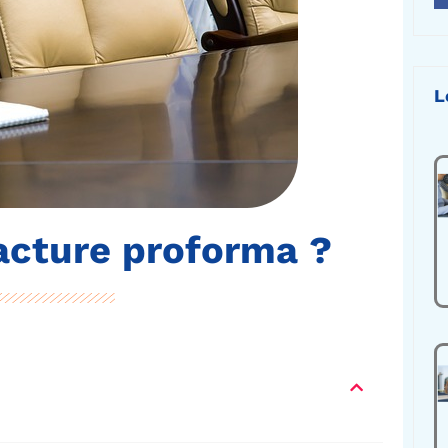
L
acture proforma ?