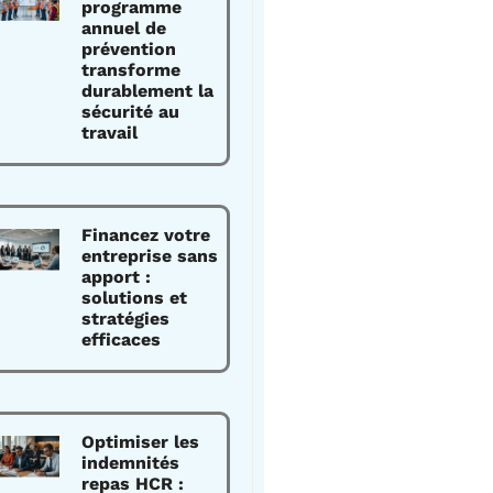
programme
annuel de
prévention
transforme
durablement la
sécurité au
travail
Financez votre
entreprise sans
apport :
solutions et
stratégies
efficaces
Optimiser les
indemnités
repas HCR :