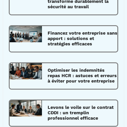
transforme durablement la
sécurité au travail
Financez votre entreprise sans
apport : solutions et
stratégies efficaces
Optimiser les indemnités
repas HCR : astuces et erreurs
à éviter pour votre entreprise
Levons le voile sur le contrat
CDDI : un tremplin
professionnel efficace