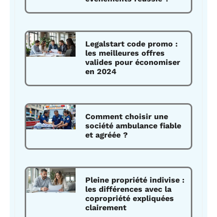
Legalstart code promo :
les meilleures offres
valides pour économiser
en 2024
Comment choisir une
société ambulance fiable
et agréée ?
Pleine propriété indivise :
les différences avec la
copropriété expliquées
clairement