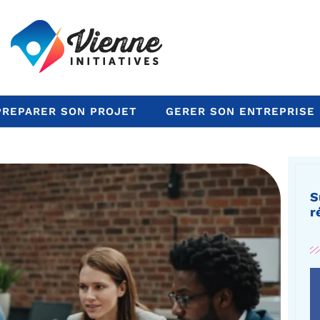
PREPARER SON PROJET
GERER SON ENTREPRISE
S
r