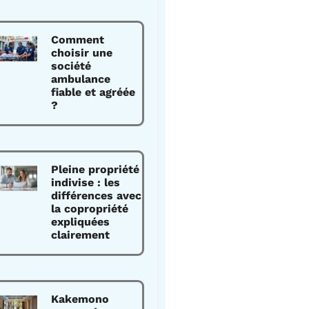
Comment
choisir une
société
ambulance
fiable et agréée
?
Pleine propriété
indivise : les
différences avec
la copropriété
expliquées
clairement
Kakemono