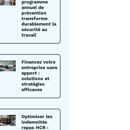
programme
annuel de
prévention
transforme
durablement la
sécurité au
travail
Financez votre
entreprise sans
apport :
solutions et
stratégies
efficaces
Optimiser les
indemnités
repas HCR :