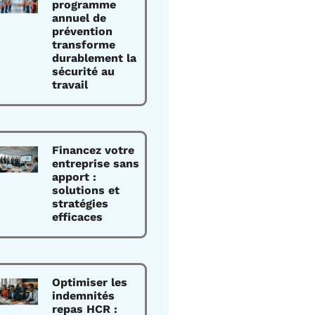
programme
annuel de
prévention
transforme
durablement la
sécurité au
travail
Financez votre
entreprise sans
apport :
solutions et
stratégies
efficaces
Optimiser les
indemnités
repas HCR :