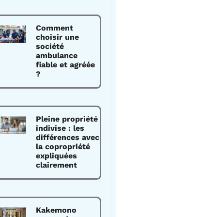
Comment
choisir une
société
ambulance
fiable et agréée
?
Pleine propriété
indivise : les
différences avec
la copropriété
expliquées
clairement
Kakemono