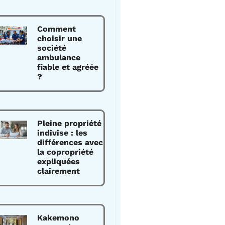
Comment
choisir une
société
ambulance
fiable et agréée
?
Pleine propriété
indivise : les
différences avec
la copropriété
expliquées
clairement
Kakemono