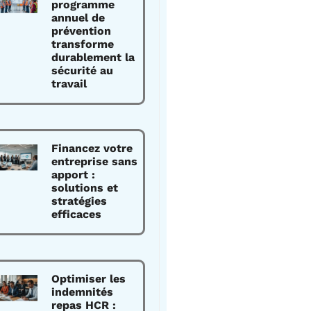
programme
annuel de
prévention
transforme
durablement la
sécurité au
travail
Financez votre
entreprise sans
apport :
solutions et
stratégies
efficaces
Optimiser les
indemnités
repas HCR :