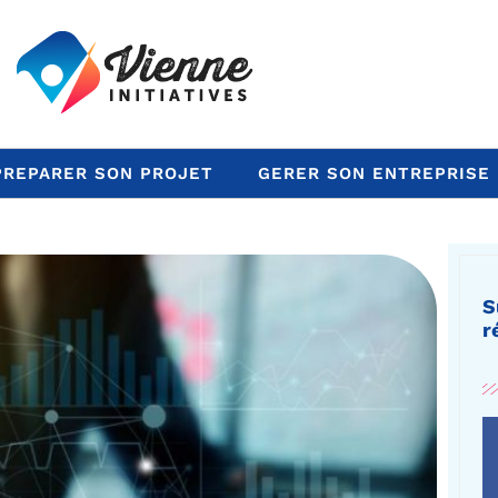
PREPARER SON PROJET
GERER SON ENTREPRISE
S
r