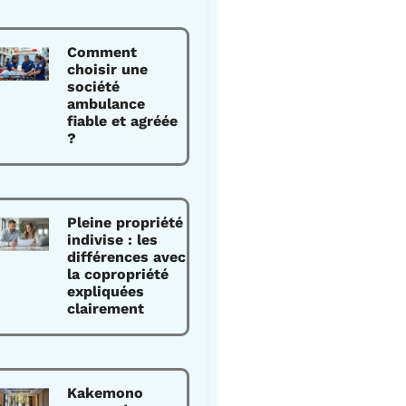
Comment
choisir une
société
ambulance
fiable et agréée
?
Pleine propriété
indivise : les
différences avec
la copropriété
expliquées
clairement
Kakemono