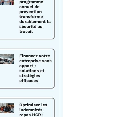
programme
annuel de
prévention
transforme
durablement la
sécurité au
travail
Financez votre
entreprise sans
apport :
solutions et
stratégies
efficaces
Optimiser les
indemnités
repas HCR :