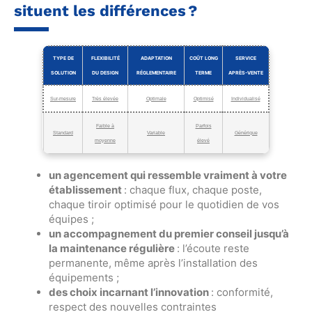
situent les différences ?
TYPE DE
FLEXIBILITÉ
ADAPTATION
COÛT LONG
SERVICE
SOLUTION
DU DESIGN
RÉGLEMENTAIRE
TERME
APRÈS-VENTE
Sur-mesure
Très élevée
Optimale
Optimisé
Individualisé
Faible à
Parfois
Standard
Variable
Générique
moyenne
élevé
un agencement qui ressemble vraiment à votre
établissement
: chaque flux, chaque poste,
chaque tiroir optimisé pour le quotidien de vos
équipes ;
un accompagnement du premier conseil jusqu’à
la maintenance régulière
: l’écoute reste
permanente, même après l’installation des
équipements ;
des choix incarnant l’innovation
: conformité,
respect des nouvelles contraintes