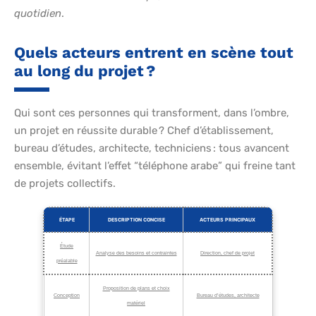
quotidien
.
Quels acteurs entrent en scène tout
au long du projet ?
Qui sont ces personnes qui transforment, dans l’ombre,
un projet en réussite durable ? Chef d’établissement,
bureau d’études, architecte, techniciens : tous avancent
ensemble, évitant l’effet “téléphone arabe” qui freine tant
de projets collectifs.
ÉTAPE
DESCRIPTION CONCISE
ACTEURS PRINCIPAUX
Étude
Analyse des besoins et contraintes
Direction, chef de projet
préalable
Proposition de plans et choix
Conception
Bureau d’études, architecte
matériel