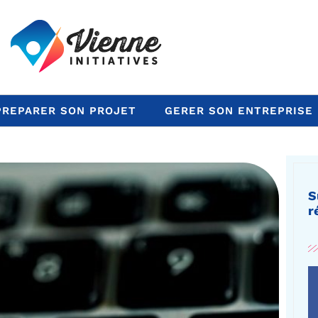
PREPARER SON PROJET
GERER SON ENTREPRISE
S
r