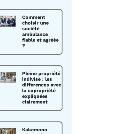
Comment
choisir une
société
ambulance
fiable et agréée
?
Pleine propriété
indivise : les
différences avec
la copropriété
expliquées
clairement
Kakemono