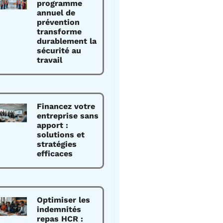
programme
annuel de
prévention
transforme
durablement la
sécurité au
travail
Financez votre
entreprise sans
apport :
solutions et
stratégies
efficaces
Optimiser les
indemnités
repas HCR :