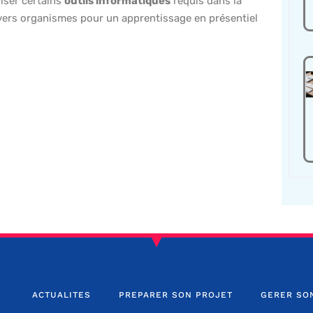
riser certains
outils informatiques
requis dans la
ivers organismes pour un apprentissage en présentiel
ACTUALITES
PREPARER SON PROJET
GERER SO